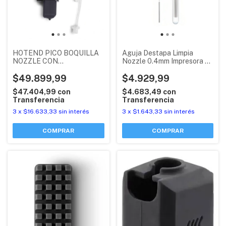
HOTEND PICO BOQUILLA
Aguja Destapa Limpia
NOZZLE CON
Nozzle 0.4mm Impresora 3d
RESISTENCIA Y
Tubo X 10
TERMISTOR SNAPMAKER
$49.899,99
$4.929,99
U1
$47.404,99
con
$4.683,49
con
Transferencia
Transferencia
3
x
$16.633,33
sin interés
3
x
$1.643,33
sin interés
COMPRAR