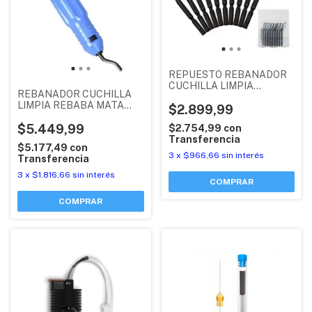
REPUESTO REBANADOR
CUCHILLA LIMPIA
REBANADOR CUCHILLA
REBABA MATA CANTO
LIMPIA REBABA MATA
PLASTICO X1 UNIDAD
$2.899,99
CANTO PLASTICO
CELESTE
$5.449,99
$2.754,99
con
Transferencia
$5.177,49
con
3
x
$966,66
sin interés
Transferencia
3
x
$1.816,66
sin interés