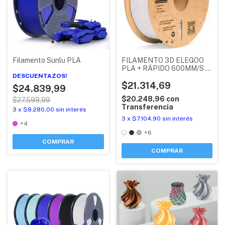
Filamento Sunlu PLA
FILAMENTO 3D ELEGOO
PLA + RÁPIDO 600MM/S X
DESCUENTAZOS!
1KG
$21.314,69
$24.839,99
$20.248,96
con
$27.599,99
Transferencia
3
x
$8.280,00
sin interés
3
x
$7.104,90
sin interés
+4
+6
COMPRAR
COMPRAR