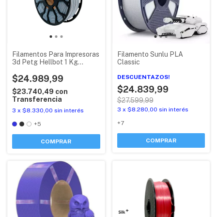
Filamentos Para Impresoras
Filamento Sunlu PLA
3d Petg Hellbot 1 Kg
Classic
Ecofila 1,75
$24.989,99
DESCUENTAZOS!
$24.839,99
$23.740,49
con
Transferencia
$27.599,99
3
x
$8.280,00
sin interés
3
x
$8.330,00
sin interés
+7
+5
COMPRAR
COMPRAR