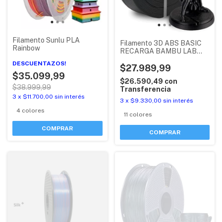
Filamento Sunlu PLA
Filamento 3D ABS BASIC
Rainbow
RECARGA BAMBU LAB
CON RFID
DESCUENTAZOS!
$27.989,99
$35.099,99
$26.590,49
con
$38.999,99
Transferencia
3
x
$11.700,00
sin interés
3
x
$9.330,00
sin interés
4 colores
11 colores
COMPRAR
COMPRAR