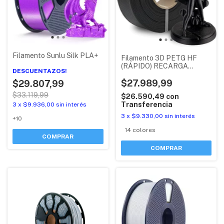
Filamento Sunlu Silk PLA+
Filamento 3D PETG HF
(RÁPIDO) RECARGA
DESCUENTAZOS!
BAMBU LAB CON RFID
$27.989,99
$29.807,99
$33.119,99
$26.590,49
con
Transferencia
3
x
$9.936,00
sin interés
3
x
$9.330,00
sin interés
+10
14 colores
COMPRAR
COMPRAR