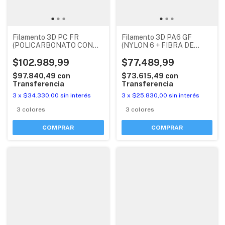
Filamento 3D PC FR
Filamento 3D PA6 GF
(POLICARBONATO CON
(NYLON 6 + FIBRA DE
RETARDANTE DE FUEGO)
VIDRIO) ECOFILA BAMBU
ECOFILA BAMBU LAB CON
$102.989,99
LAB CON RFID
$77.489,99
RFID
$97.840,49
con
$73.615,49
con
Transferencia
Transferencia
3
x
$34.330,00
sin interés
3
x
$25.830,00
sin interés
3 colores
3 colores
COMPRAR
COMPRAR