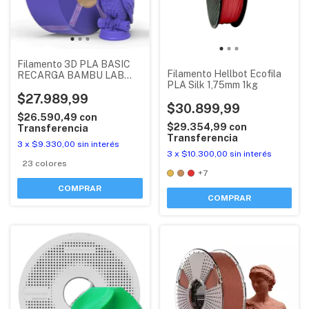
Filamento 3D PLA BASIC
Filamento Hellbot Ecofila
RECARGA BAMBU LAB
PLA Silk 1,75mm 1kg
CON RFID (PLA + MEJOR
QUE PLA LITE)
$27.989,99
$30.899,99
$26.590,49
con
$29.354,99
con
Transferencia
Transferencia
3
x
$9.330,00
sin interés
3
x
$10.300,00
sin interés
23 colores
+7
COMPRAR
COMPRAR