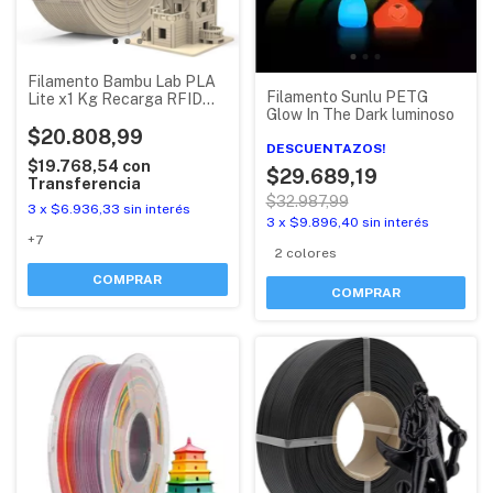
Filamento Bambu Lab PLA
Filamento Sunlu PETG
Lite x1 Kg Recarga RFID
Glow In The Dark luminoso
(refill sin tapas)
$20.808,99
DESCUENTAZOS!
$19.768,54
con
$29.689,19
Transferencia
$32.987,99
3
x
$6.936,33
sin interés
3
x
$9.896,40
sin interés
+7
2 colores
COMPRAR
COMPRAR