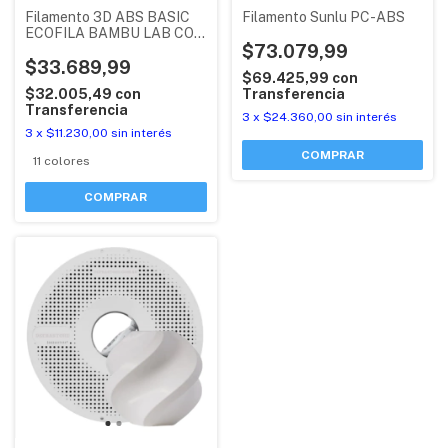
Filamento 3D ABS BASIC
Filamento Sunlu PC-ABS
ECOFILA BAMBU LAB CON
RFID
$73.079,99
$33.689,99
$69.425,99
con
$32.005,49
con
Transferencia
Transferencia
3
x
$24.360,00
sin interés
3
x
$11.230,00
sin interés
COMPRAR
11 colores
COMPRAR