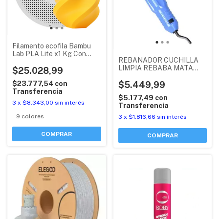
Filamento ecofila Bambu
Lab PLA Lite x1 Kg Con
REBANADOR CUCHILLA
tapas (spool)
LIMPIA REBABA MATA
$25.028,99
CANTO PLASTICO
CELESTE
$5.449,99
$23.777,54
con
Transferencia
$5.177,49
con
3
x
$8.343,00
sin interés
Transferencia
9 colores
3
x
$1.816,66
sin interés
COMPRAR