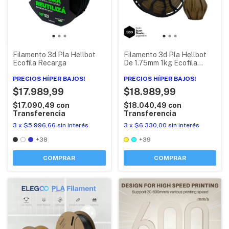
Filamento 3d Pla Hellbot
Filamento 3d Pla Hellbot
Ecofila Recarga
De 1.75mm 1kg Ecofila
Impresora 3d
PRECIOS HÍPER BAJOS!
PRECIOS HÍPER BAJOS!
$17.989,99
$18.989,99
$17.090,49
con
$18.040,49
con
Transferencia
Transferencia
3
x
$5.996,66
sin interés
3
x
$6.330,00
sin interés
+38
+39
COMPRAR
COMPRAR