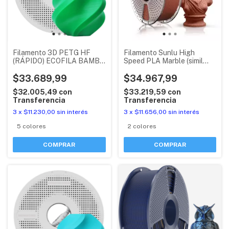
Filamento 3D PETG HF
Filamento Sunlu High
(RÁPIDO) ECOFILA BAMBU
Speed PLA Marble (simil
LAB CON RFID
piedra)
$33.689,99
$34.967,99
$32.005,49
con
$33.219,59
con
Transferencia
Transferencia
3
x
$11.230,00
sin interés
3
x
$11.656,00
sin interés
5 colores
2 colores
COMPRAR
COMPRAR