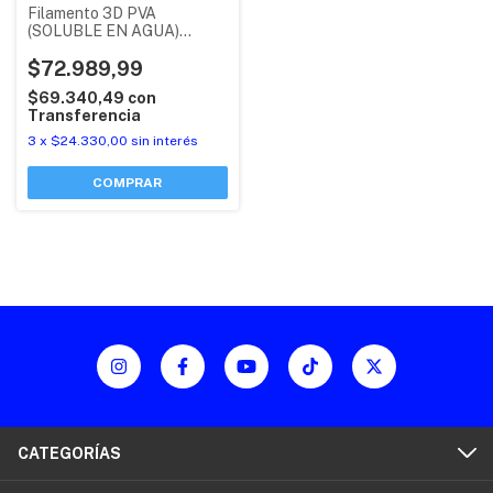
Filamento 3D PVA
(SOLUBLE EN AGUA)
ECOFILA BAMBU LAB CON
RFID
$72.989,99
$69.340,49
con
Transferencia
3
x
$24.330,00
sin interés
COMPRAR
CATEGORÍAS