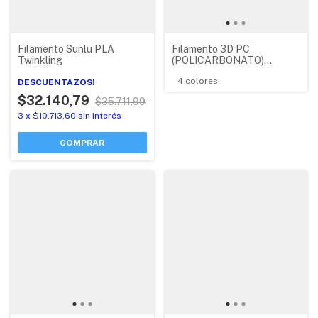
Filamento Sunlu PLA
Filamento 3D PC
Twinkling
(POLICARBONATO)
ECOFILA BAMBU LAB CON
4 colores
DESCUENTAZOS!
RFID
$32.140,79
$35.711,99
3
x
$10.713,60
sin interés