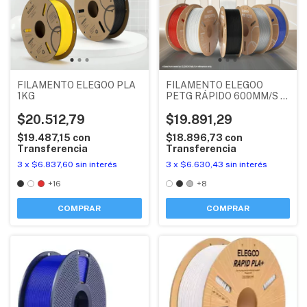
FILAMENTO ELEGOO PLA
FILAMENTO ELEGOO
1KG
PETG RÁPIDO 600MM/S X
1KG
$20.512,79
$19.891,29
$19.487,15
con
$18.896,73
con
Transferencia
Transferencia
3
x
$6.837,60
sin interés
3
x
$6.630,43
sin interés
+16
+8
COMPRAR
COMPRAR