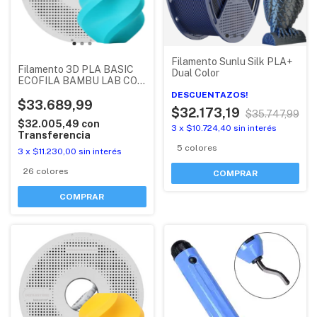
Filamento Sunlu Silk PLA+
Filamento 3D PLA BASIC
Dual Color
ECOFILA BAMBU LAB CON
RFID (PLA + MEJOR QUE
DESCUENTAZOS!
PLA LITE)
$33.689,99
$32.173,19
$35.747,99
$32.005,49
con
3
x
$10.724,40
sin interés
Transferencia
5 colores
3
x
$11.230,00
sin interés
26 colores
COMPRAR
COMPRAR